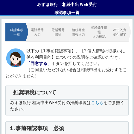
みずほ銀行 相続申出 WEB受付
確認事項一覧
相続発生情
確認事項
電話番号
電話番号
相続発生
WEB入力
報
一覧
入力
認証
情報入力
受付完了
入力確認
以下の【1.事前確認事項】、【2.個人情報の取扱いに
係る利用目的】についての説明をご確認いただき、
「同意する」
ボタンを押してください。
（ご同意いただけない場合は相続申出をお受けするこ
とができません）
推奨環境について
みずほ銀行 相続申出WEB受付の推奨環境は
こちら
をご参照く
ださい。
１.事前確認事項 必須