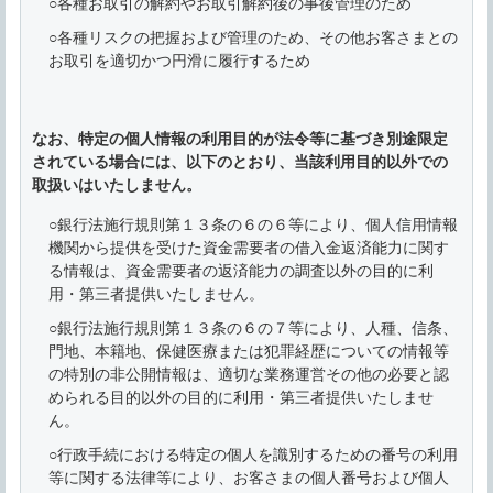
○各種お取引の解約やお取引解約後の事後管理のため
○各種リスクの把握および管理のため、その他お客さまとの
お取引を適切かつ円滑に履行するため
なお、特定の個人情報の利用目的が法令等に基づき別途限定
されている場合には、以下のとおり、当該利用目的以外での
取扱いはいたしません。
○銀行法施行規則第１３条の６の６等により、個人信用情報
機関から提供を受けた資金需要者の借入金返済能力に関す
る情報は、資金需要者の返済能力の調査以外の目的に利
用・第三者提供いたしません。
○銀行法施行規則第１３条の６の７等により、人種、信条、
門地、本籍地、保健医療または犯罪経歴についての情報等
の特別の非公開情報は、適切な業務運営その他の必要と認
められる目的以外の目的に利用・第三者提供いたしませ
ん。
○行政手続における特定の個人を識別するための番号の利用
等に関する法律等により、お客さまの個人番号および個人