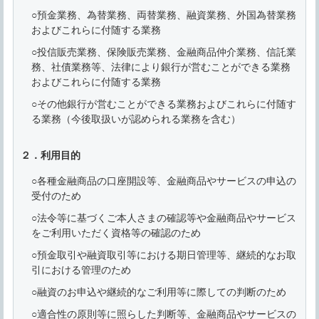
○預金業務、為替業務、両替業務、融資業務、外国為替業務
およびこれらに付随する業務
○投信販売業務、保険販売業務、金融商品仲介業務、信託業
務、社債業務等、法律により銀行が営むことができる業務
およびこれらに付随する業務
○その他銀行が営むことができる業務およびこれらに付随す
る業務（今後取扱いが認められる業務を含む）
２．利用目的
○各種金融商品の口座開設等、金融商品やサービスの申込の
受付のため
○法令等に基づくご本人さまの確認等や金融商品やサービス
をご利用いただく資格等の確認のため
○預金取引や融資取引等における期日管理等、継続的なお取
引における管理のため
○融資のお申込や継続的なご利用等に際しての判断のため
○適合性の原則等に照らした判断等、金融商品やサービスの